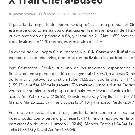
administrador
febrero 12, 2019
0 Comment
El pasado domingo 10 de febrero se disputó la cuarta prueba del
Cir
estrenaba circuito en las dos distancias en liza, el sprint-trail, de 11
nuevo recorrido de principio a fin, y el trail, de 21,6 km. +850 metro
cota de altura de 1140 metros, es el más alto del CTV.
La expedición roji-negra fue numerosa, y el
C.A. Correores Buñol
tuv
equipos en la prueba reina, donde se contabilizaban las posiciones de 
José Carrascosa “Peluko” fue uno de los máximos responsables del
finalizando en segunda posición de la general (1:50:57), a apenas 
de forma. El yatovense Cristian Talón (1:55:32), que finalizó en 11ª
(1:59:13), que fue 14º de la general (5º veterano), junto a Nieves Carras
veterana, completaron el grupo que finalmente llevaría al éxito a los 
actuación: Pablo Roca (2:06:55), Darwin Galarza y Virgilio Tello (2:07:
Manolo Marzo (2:23:57), Franc López (2:34:18) y Francisco Pardo (2:37:4
Por lo que respecta al sprint-trail, Luis Barbancho continuó en su bue
nuevo podio como tercero promesa (57:14). Pero el equipo en la p
participación de Javier Hurtado (1:02:49), Marcos García (1:04:54), Lui
Tello (1:36:16) y David Zanón (1:56:04).