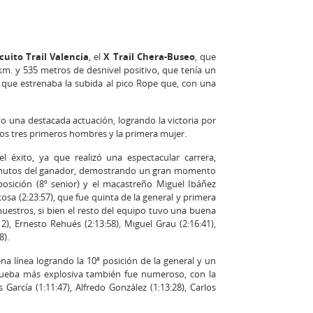
cuito Trail Valencia
, el
X Trail Chera-Buseo
, que
,2 km. y 535 metros de desnivel positivo, que tenía un
s, que estrenaba la subida al pico Rope que, con una
o una destacada actuación, logrando la victoria por
los tres primeros hombres y la primera mujer.
 éxito, ya que realizó una espectacular carrera,
3 minutos del ganador, demostrando un gran momento
 posición (8º senior) y el macastreño Miguel Ibáñez
cosa (2:23:57), que fue quinta de la general y primera
nuestros, si bien el resto del equipo tuvo una buena
12), Ernesto Rehués (2:13:58), Miguel Grau (2:16:41),
8).
na línea logrando la 10ª posición de la general y un
rueba más explosiva también fue numeroso, con la
s García (1:11:47), Alfredo González (1:13:28), Carlos