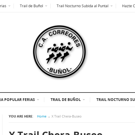
rias
Trail de Buñol
Trail Nocturno Subida al Puntal
Hazte 
A POPULAR FERIAS
TRAIL DE BUÑOL
TRAIL NOCTURNO SU
YOU ARE HERE:
Home
→
X Trail Chera-Buseo
X Trail Chera-Buseo