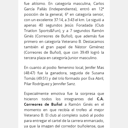
fue altísimo. En categoría masculina, Carlos
García Pallás (Independiente), entró en 12ª
posición de la general, 6º en categoría senior,
con un excelente 37:14, a 3:43 el km. Le siguió a
apenas 40 segundos Jesús Foradada (Club
Triatlon Sports&Fun), y a 7 segundos Ramón
Ginés (Correores de Buñol), que además fue
primero en categoría Veterano B. Destacamos
también el gran papel de Néstor Giménez
(Correores de Buñol), que con 39:49 logró la
tercera plaza en categoría Junior masculino.
En cuanto al podio femenino local, Jenifer Mas
(48:47) fue la ganadora, seguida de Susana
Tomás (49:51) y del trío formado por Eva Abril,
Pilar Rodríguez y Jennifer Sanz.
Especialmente emotiva fue la sorpresa que
hicieron todos los integrantes del
C.A.
Correores de Buñol
a Ramón Ginés en el
momento en que recibía el trofeo al mejor
Veterano B. El club al completo subió al podio
para entregar el cartel de la carrera enmarcado,
ya que la imagen del corredor buñolense, que