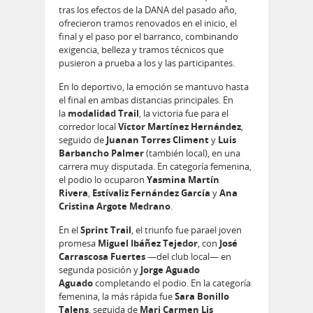
tras los efectos de la DANA del pasado año,
ofrecieron tramos renovados en el inicio, el
final y el paso por el barranco, combinando
exigencia, belleza y tramos técnicos que
pusieron a prueba a los y las participantes.
En lo deportivo, la emoción se mantuvo hasta
el final en ambas distancias principales. En
la
modalidad Trail
, la victoria fue para el
corredor local
Víctor Martínez Hernández
,
seguido de
Juanan Torres Climent
y
Luis
Barbancho Palmer
(también local), en una
carrera muy disputada. En categoría femenina,
el podio lo ocuparon
Yasmina Martín
Rivera
,
Estívaliz Fernández García
y
Ana
Cristina Argote Medrano
.
En el
Sprint Trail
, el triunfo fue parael joven
promesa
Miguel Ibáñez Tejedor
, con
José
Carrascosa Fuertes
—del club local— en
segunda posición y
Jorge Aguado
Aguado
completando el podio. En la categoría
femenina, la más rápida fue
Sara Bonillo
Talens
, seguida de
Mari Carmen Lis