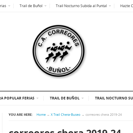
rias
Trail de Buñol
Trail Nocturno Subida al Puntal
Hazte 
A POPULAR FERIAS
TRAIL DE BUÑOL
TRAIL NOCTURNO SU
YOU ARE HERE:
Home
→
X Trail Chera-Buseo
→
correores chera 2019-24
correores chera 2019-24