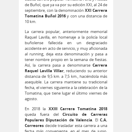
de Buñol, que ya va por su edición XXI, al 24 de
septiembre, con la denominación
XXI Carrera
Tomatina Buñol 2016
y con una distancia de
10 km.
La carrera popular, anteriormente memorial
Raquel Lavilla, en homenaje a la policía local
buñolense fallecida en un desgraciado
accidente en acto de servicio, y muy aficionada
al running, deja esta denominación y pasa a
tener nombre propio en la semana de fiestas.
Así, la carrera pasa a denominarse
Carrera
Raquel Lavilla Villar
, reduciendo su anterior
distancia de 9,5 km. a 7,5 km., haciéndola más
asequible. La carrera mantiene su tradicional
fecha, el viernes siguiente a la celebración de la
Tomatina, que tiene lugar el último viernes de
agosto.
En 2018 la
XXIII Carrera Tomatina 2018
queda fuera del
Circuito de Carreras
Populares Diputación de Valencia
. El
C.A.
Correores
decide trasladar esta carrera a una
fecha más conveniente, en el mes de junio,