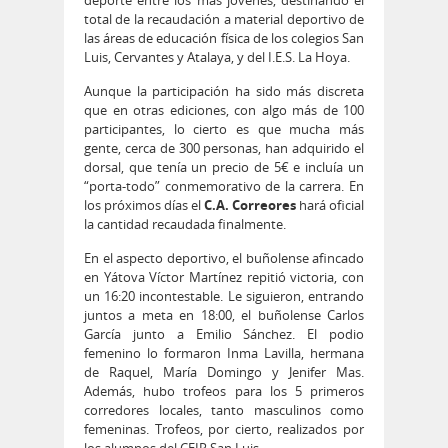
total de la recaudación a material deportivo de
las áreas de educación física de los colegios San
Luis, Cervantes y Atalaya, y del I.E.S. La Hoya.
Aunque la participación ha sido más discreta
que en otras ediciones, con algo más de 100
participantes, lo cierto es que mucha más
gente, cerca de 300 personas, han adquirido el
dorsal, que tenía un precio de 5€ e incluía un
“porta-todo” conmemorativo de la carrera. En
los próximos días el
C.A. Correores
hará oficial
la cantidad recaudada finalmente.
En el aspecto deportivo, el buñolense afincado
en Yátova Víctor Martínez repitió victoria, con
un 16:20 incontestable. Le siguieron, entrando
juntos a meta en 18:00, el buñolense Carlos
García junto a Emilio Sánchez. El podio
femenino lo formaron Inma Lavilla, hermana
de Raquel, María Domingo y Jenifer Mas.
Además, hubo trofeos para los 5 primeros
corredores locales, tanto masculinos como
femeninas. Trofeos, por cierto, realizados por
los alumnos del CEIP San Luis.