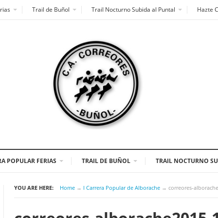
rias
Trail de Buñol
Trail Nocturno Subida al Puntal
Hazte 
A POPULAR FERIAS
TRAIL DE BUÑOL
TRAIL NOCTURNO SU
YOU ARE HERE:
Home
→
I Carrera Popular de Alborache
→
correores-alborach
correores-alborache2015-