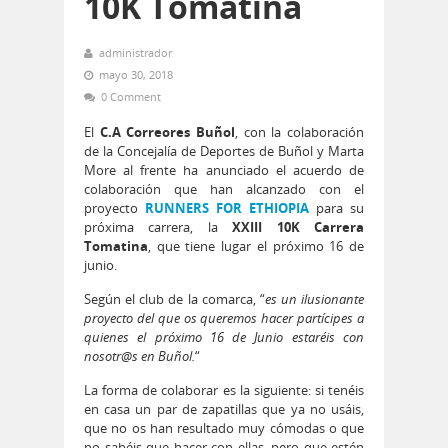
10K Tomatina
administrador
mayo 30, 2018
0 Comment
El
C.A Correores Buñol
, con la colaboración
de la Concejalía de Deportes de Buñol y Marta
More al frente ha anunciado el acuerdo de
colaboración que han alcanzado con el
proyecto
RUNNERS FOR ETHIOPIA
para su
próxima carrera, la
XXIII 10K Carrera
Tomatina
, que tiene lugar el próximo 16 de
junio.
Según el club de la comarca, “
es un ilusionante
proyecto del que os queremos hacer partícipes a
quienes el próximo 16 de Junio estaréis con
nosotr@s en Buñol.
“
La forma de colaborar es la siguiente: si tenéis
en casa un par de zapatillas que ya no usáis,
que no os han resultado muy cómodas o que
no sabéis que hacer con ellas, pero que estén