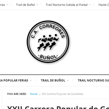
rias
Trail de Buñol
Trail Nocturno Subida al Puntal
Hazte 
A POPULAR FERIAS
TRAIL DE BUÑOL
TRAIL NOCTURNO SU
YOU ARE HERE:
Home
→
XXII Carrera Popular de Godelleta
XXII Carrera Popular de G