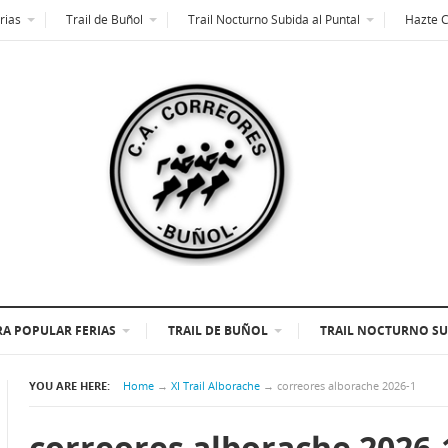
rias
Trail de Buñol
Trail Nocturno Subida al Puntal
Hazte 
A POPULAR FERIAS
TRAIL DE BUÑOL
TRAIL NOCTURNO SU
YOU ARE HERE:
Home
→
XI Trail Alborache
→
correores alborache 2026-1
correores alborache 2026-