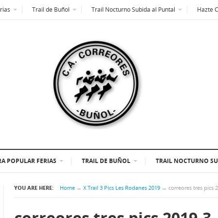
rias
Trail de Buñol
Trail Nocturno Subida al Puntal
Hazte 
A POPULAR FERIAS
TRAIL DE BUÑOL
TRAIL NOCTURNO SU
YOU ARE HERE:
Home
→
X Trail 3 Pics Les Rodanes 2019
→
correores tres pics 
correores tres pics 2019-3