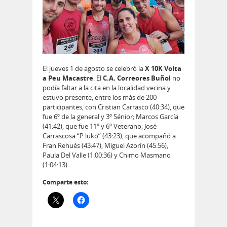
El jueves 1 de agosto se celebró la
X 10K Volta
a Peu Macastre
. El
C.A. Correores Buñol
no
podía faltar a la cita en la localidad vecina y
estuvo presente, entre los más de 200
participantes, con Cristian Carrasco (40:34), que
fue 6º de la general y 3º Sénior; Marcos García
(41:42), que fue 11º y 6º Veterano; José
Carrascosa “P.luko” (43:23), que acompañó a
Fran Rehués (43:47), Miguel Azorín (45:56),
Paula Del Valle (1:00:36) y Chimo Masmano
(1:04:13).
Comparte esto: