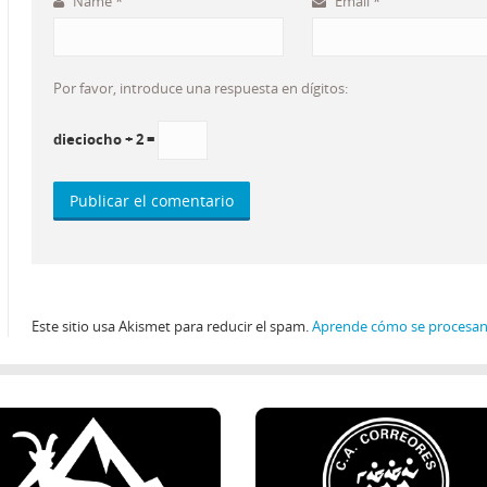
Name
*
Email
*
Por favor, introduce una respuesta en dígitos:
dieciocho + 2 =
Este sitio usa Akismet para reducir el spam.
Aprende cómo se procesan 