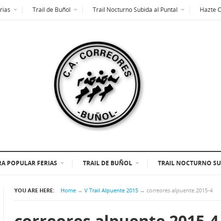
rias
Trail de Buñol
Trail Nocturno Subida al Puntal
Hazte 
A POPULAR FERIAS
TRAIL DE BUÑOL
TRAIL NOCTURNO SU
YOU ARE HERE:
Home
→
V Trail Alpuente 2015
→
correores alpuente 2015-4
correores alpuente 2015-4