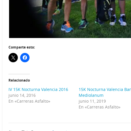
Comparte esto:
Relacionado
IV 15K Nocturna Valencia 2016
15K Nocturna Valencia Ba
junio 14, 2016
Mediolanum
En «Carreras Asfalto»
junio 11, 2019
En «Carreras Asfalto»