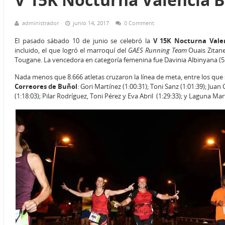
administrador
junio 14, 2017
0 Comment
El pasado sábado 10 de junio se celebró la
V 15K Nocturna Val
incluido, el que logró el marroquí del
GAES Running Team
Ouais Zitane
Tougane. La vencedora en categoría femenina fue Davinia Albinyana (5
Nada menos que 8.666 atletas cruzaron la línea de meta, entre los qu
Correores de Buñol
: Gori Martínez (1:00:31); Toni Sanz (1:01:39); Juan
(1:18:03); Pilar Rodríguez, Toni Pérez y Eva Abril (1:29:33); y Laguna Mart