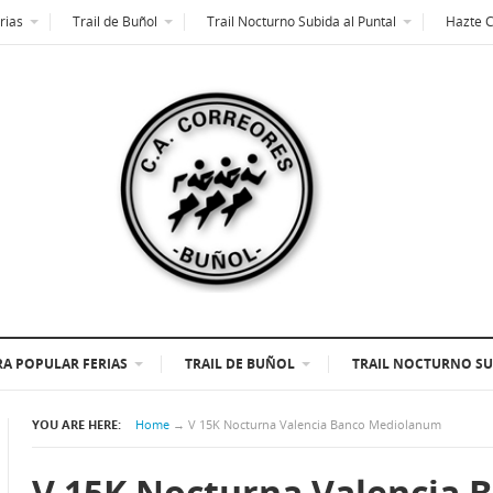
rias
Trail de Buñol
Trail Nocturno Subida al Puntal
Hazte 
A POPULAR FERIAS
TRAIL DE BUÑOL
TRAIL NOCTURNO SU
YOU ARE HERE:
Home
→
V 15K Nocturna Valencia Banco Mediolanum
V 15K Nocturna Valencia