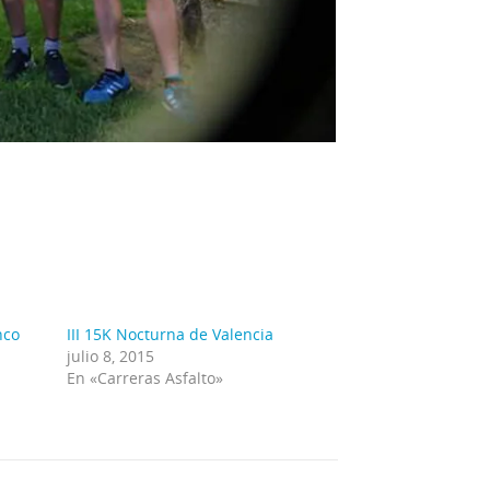
nco
III 15K Nocturna de Valencia
julio 8, 2015
En «Carreras Asfalto»