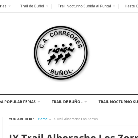
rias
Trail de Buñol
Trail Nocturno Subida al Puntal
Hazte 
A POPULAR FERIAS
TRAIL DE BUÑOL
TRAIL NOCTURNO SU
YOU ARE HERE:
Home
→
IX Trail Alborache Los Zorros
IX Trail Alborache Los Zor