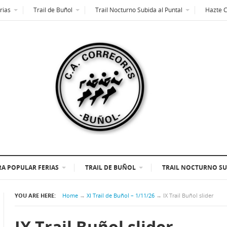
rias
Trail de Buñol
Trail Nocturno Subida al Puntal
Hazte 
A POPULAR FERIAS
TRAIL DE BUÑOL
TRAIL NOCTURNO SU
YOU ARE HERE:
Home
→
XI Trail de Buñol – 1/11/26
→
IX Trail Buñol slider
IX Trail Buñol slider