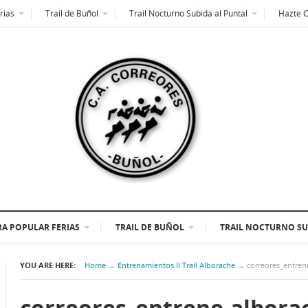
rias
Trail de Buñol
Trail Nocturno Subida al Puntal
Hazte 
A POPULAR FERIAS
TRAIL DE BUÑOL
TRAIL NOCTURNO SU
YOU ARE HERE:
Home
→
Entrenamientos II Trail Alborache
→
correores_entren
correores_entrene-albora