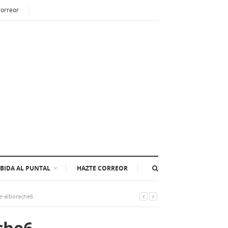
Correor
BIDA AL PUNTAL
HAZTE CORREOR
e-alborache6
che6