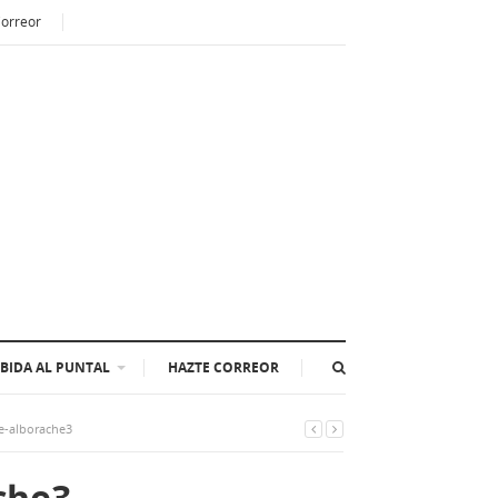
Correor
BIDA AL PUNTAL
HAZTE CORREOR
e-alborache3
che3