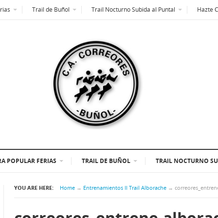
rias
Trail de Buñol
Trail Nocturno Subida al Puntal
Hazte 
A POPULAR FERIAS
TRAIL DE BUÑOL
TRAIL NOCTURNO SU
YOU ARE HERE:
Home
→
Entrenamientos II Trail Alborache
→
correores_entren
correores_entrene-albora