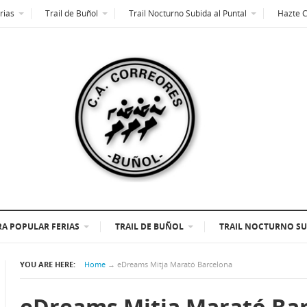
rias
Trail de Buñol
Trail Nocturno Subida al Puntal
Hazte 
A POPULAR FERIAS
TRAIL DE BUÑOL
TRAIL NOCTURNO SU
YOU ARE HERE:
Home
→
eDreams Mitja Marató Barcelona
eDreams Mitja Marató Ba