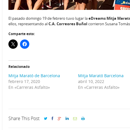
El pasado domingo 19 de febrero tuvo lugar la
eDreams Mitja Marat
ellos, representando al
C.A. Correores Buñol
corrieron Susana Tomás (1
Comparte esto:
Relacionado
Mitja Marató de Barcelona
Mitja Marató Barcelona
febrero 17, 2020
abril 10, 2022
En «Carreras Asfalto»
En «Carreras Asfalto»
Share This Post