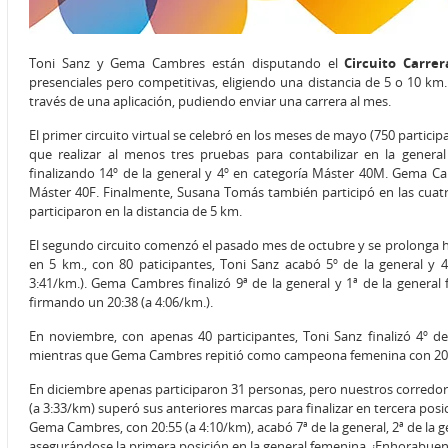
Toni Sanz y Gema Cambres están disputando el
Circuito Carre
presenciales pero competitivas, eligiendo una distancia de 5 o 10 km. 
través de una aplicación, pudiendo enviar una carrera al mes.
El primer circuito virtual se celebró en los meses de mayo (750 participan
que realizar al menos tres pruebas para contabilizar en la general 
finalizando 14º de la general y 4º en categoría Máster 40M. Gema Ca
Máster 40F. Finalmente, Susana Tomás también participó en las cuatro
participaron en la distancia de 5 km.
El segundo circuito comenzó el pasado mes de octubre y se prolonga ha
en 5 km., con 80 paticipantes, Toni Sanz acabó 5º de la general y
3:41/km.). Gema Cambres finalizó 9ª de la general y 1ª de la general 
firmando un 20:38 (a 4:06/km.).
En noviembre, con apenas 40 participantes, Toni Sanz finalizó 4º de
mientras que Gema Cambres repitió como campeona femenina con 20:2
En diciembre apenas participaron 31 personas, pero nuestros corredores 
(a 3:33/km) superó sus anteriores marcas para finalizar en tercera posi
Gema Cambres, con 20:55 (a 4:10/km), acabó 7ª de la general, 2ª de la 
asegurándose la primera posición en la general femenina. ¡Enhorabuen