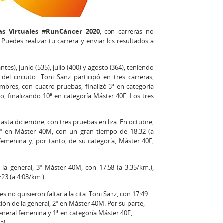
ras Virtuales #RunCáncer 2020
, con carreras no
Puedes realizar tu carrera y enviar los resultados a
tes), junio (535), julio (400) y agosto (364), teniendo
del circuito. Toni Sanz participó en tres carreras,
mbres, con cuatro pruebas, finalizó 3ª en categoría
, finalizando 10ª en categoría Máster 40F. Los tres
sta diciembre, con tres pruebas en liza. En octubre,
 4º en Máster 40M, con un gran tiempo de 18:32 (a
femenina y, por tanto, de su categoría, Máster 40F,
 la general, 3º Máster 40M, con 17:58 (a 3:35/km.),
3 (a 4:03/km.).
no quisieron faltar a la cita. Toni Sanz, con 17:49
ción de la general, 2º en Máster 40M. Por su parte,
general femenina y 1ª en categoría Máster 40F,
a!