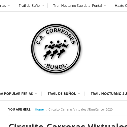
rias
Trail de Buñol
Trail Nocturno Subida al Puntal
Hazte 
A POPULAR FERIAS
TRAIL DE BUÑOL
TRAIL NOCTURNO SU
YOU ARE HERE:
Home
→
Circuito Carreras Virtuales #RunCáncer 2020
Circuito Carreras Virtual