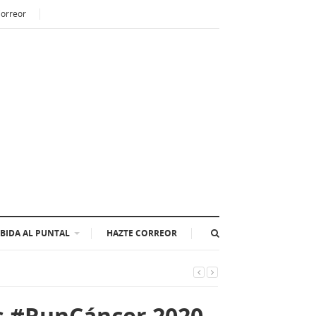
Correor
BIDA AL PUNTAL
HAZTE CORREOR
es #RunCáncer 2020